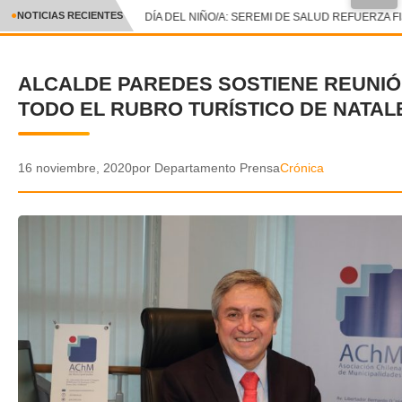
NOTICIAS RECIENTES
DÍA DEL NIÑO/A: SEREMI DE SALUD REFUERZA F
CRÓNICA
ALCALDE PAREDES SOSTIENE REUNI
✕
DEPORTES
TODO EL RUBRO TURÍSTICO DE NATAL
ENTRETENIMIENTO Y CULTURA
POLICIAL
16 noviembre, 2020
por Departamento Prensa
Crónica
POLÍTICA
AUDIOS
VIDEOS
GALERIA DE FOTOS
APP MÓVIL