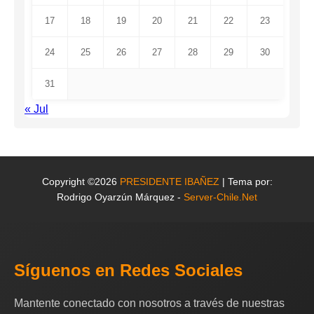
17
18
19
20
21
22
23
24
25
26
27
28
29
30
31
« Jul
Copyright ©2026
PRESIDENTE IBAÑEZ
| Tema por:
Rodrigo Oyarzún Márquez -
Server-Chile.Net
Síguenos en Redes Sociales
Mantente conectado con nosotros a través de nuestras