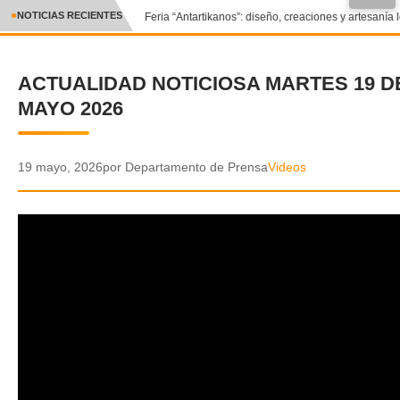
●
NOTICIAS RECIENTES
Feria “Antartikanos”: diseño, creaciones y artesanía 
CRÓNICA
ACTUALIDAD NOTICIOSA MARTES 19 D
✕
DEPORTES
MAYO 2026
ENTRETENIMIENTO Y CULTURA
POLICIAL
19 mayo, 2026
por Departamento de Prensa
Videos
POLÍTICA
AUDIOS
VIDEOS
GALERIA DE FOTOS
APP MÓVIL