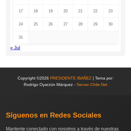
17
18
19
20
21
22
23
24
25
26
27
28
29
30
31
« Jul
Copyright ©2026
PRESIDENTE IBAÑEZ
| Tema por:
Rodrigo Oyarzún Márquez -
Server-Chile.Net
Síguenos en Redes Sociales
Mantente conectado con nosotros a través de nuestras