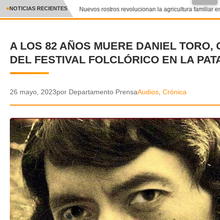
NOTICIAS RECIENTES
Nuevos rostros revolucionan la agricultura familiar en
CRÓNICA
A LOS 82 AÑOS MUERE DANIEL TORO,
✕
DEPORTES
DEL FESTIVAL FOLCLÓRICO EN LA PAT
ENTRETENIMIENTO Y CULTURA
POLICIAL
26 mayo, 2023
por Departamento Prensa
Audios
,
Crónica
POLÍTICA
AUDIOS
VIDEOS
GALERIA DE FOTOS
APP MÓVIL