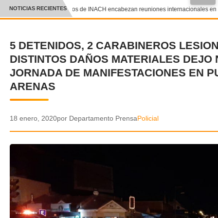
●
NOTICIAS RECIENTES
Científicos de INACH encabezan reuniones internacionales en Sud
CRÓNICA
5 DETENIDOS, 2 CARABINEROS LESIO
✕
DEPORTES
DISTINTOS DAÑOS MATERIALES DEJO
ENTRETENIMIENTO Y CULTURA
JORNADA DE MANIFESTACIONES EN P
ARENAS
POLICIAL
POLÍTICA
18 enero, 2020
por Departamento Prensa
Policial
AUDIOS
VIDEOS
GALERIA DE FOTOS
APP MÓVIL