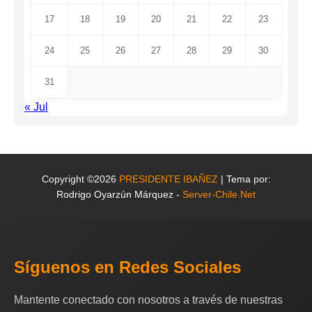
17
18
19
20
21
22
23
24
25
26
27
28
29
30
31
« Jul
Copyright ©2026
PRESIDENTE IBAÑEZ
| Tema por:
Rodrigo Oyarzún Márquez -
Server-Chile.Net
Síguenos en Redes Sociales
Mantente conectado con nosotros a través de nuestras