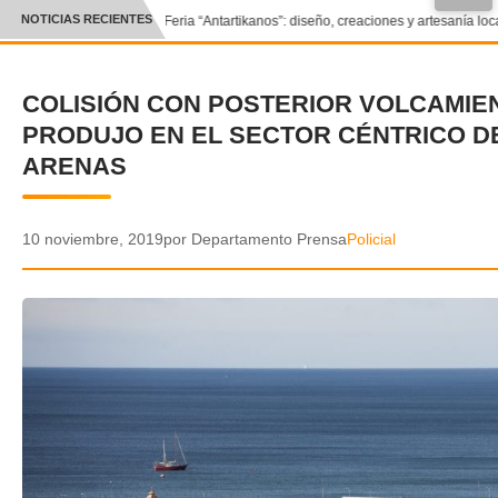
NOTICIAS RECIENTES
Feria “Antartikanos”: diseño, creaciones y artesanía loc
CRÓNICA
COLISIÓN CON POSTERIOR VOLCAMIE
✕
DEPORTES
PRODUJO EN EL SECTOR CÉNTRICO D
ENTRETENIMIENTO Y CULTURA
ARENAS
POLICIAL
10 noviembre, 2019
por Departamento Prensa
Policial
POLÍTICA
AUDIOS
VIDEOS
GALERIA DE FOTOS
APP MÓVIL