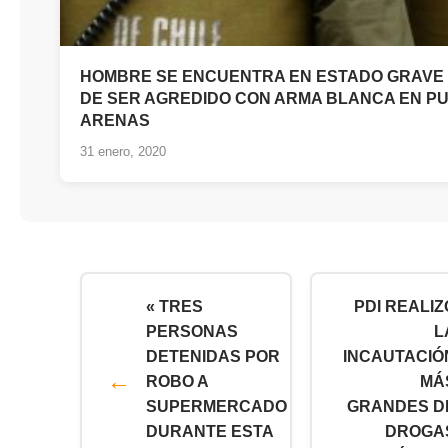
HOMBRE SE ENCUENTRA EN ESTADO GRAVE
DE SER AGREDIDO CON ARMA BLANCA EN P
ARENAS
31 enero, 2020
« TRES
PDI REALIZ
PERSONAS
L
DETENIDAS POR
INCAUTACIÓ
ROBO A
MÁ
SUPERMERCADO
GRANDES D
DURANTE ESTA
DROGA