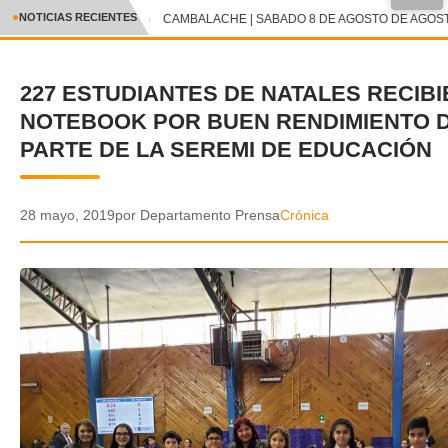
●
NOTICIAS RECIENTES
CAMBALACHE | SABADO 8 DE AGOSTO DE AGOSTO
CRÓNICA
227 ESTUDIANTES DE NATALES RECIB
✕
DEPORTES
NOTEBOOK POR BUEN RENDIMIENTO 
ENTRETENIMIENTO Y CULTURA
PARTE DE LA SEREMI DE EDUCACIÓN
POLICIAL
28 mayo, 2019
por Departamento Prensa
Crónica
POLÍTICA
AUDIOS
VIDEOS
GALERIA DE FOTOS
APP MÓVIL