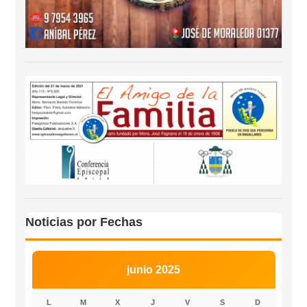
Noticias por Fechas
junio 2025
L
M
X
J
V
S
D