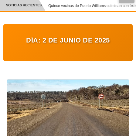
NOTICIAS RECIENTES
Quince vecinas de Puerto Williams culminan con éxito 
CRÓNICA
✕
DEPORTES
DÍA:
2 DE JUNIO DE 2025
ENTRETENIMIENTO Y CULTURA
POLICIAL
POLÍTICA
AUDIOS
VIDEOS
GALERIA DE FOTOS
APP MÓVIL