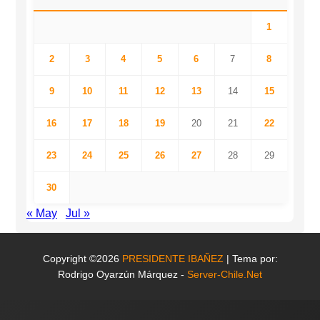
1
2
3
4
5
6
7
8
9
10
11
12
13
14
15
16
17
18
19
20
21
22
23
24
25
26
27
28
29
30
« May
Jul »
Copyright ©2026
PRESIDENTE IBAÑEZ
| Tema por:
Rodrigo Oyarzún Márquez -
Server-Chile.Net