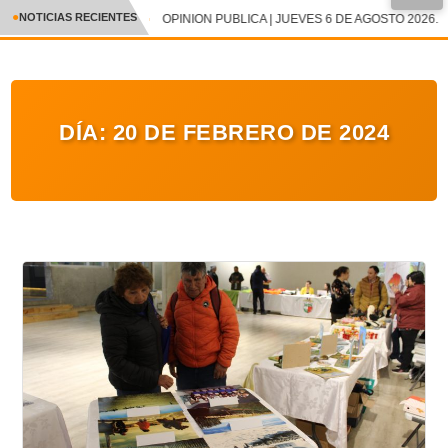
●
NOTICIAS RECIENTES
OPINION PUBLICA | JUEVES 6 DE AGOSTO 2026.
CRÓNICA
✕
DEPORTES
DÍA:
20 DE FEBRERO DE 2024
ENTRETENIMIENTO Y CULTURA
POLICIAL
POLÍTICA
AUDIOS
VIDEOS
GALERIA DE FOTOS
APP MÓVIL