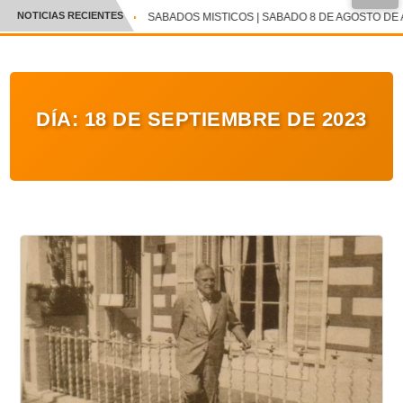
NOTICIAS RECIENTES
SABADOS MISTICOS | SABADO 8 DE AGOSTO DE 
CRÓNICA
✕
DEPORTES
DÍA:
18 DE SEPTIEMBRE DE 2023
ENTRETENIMIENTO Y CULTURA
POLICIAL
POLÍTICA
AUDIOS
VIDEOS
GALERIA DE FOTOS
APP MÓVIL