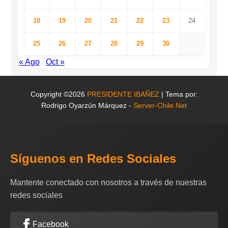
18
19
20
21
22
23
24
25
26
27
28
29
30
« Ago
Oct »
Copyright ©2026
PRESIDENTE IBAÑEZ
| Tema por:
Rodrigo Oyarzún Márquez -
Server-Chile.Net
Síguenos en Redes Sociales
Mantente conectado con nosotros a través de nuestras
redes sociales
Facebook