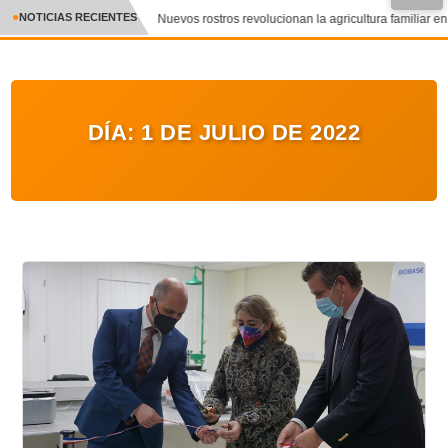
●
NOTICIAS RECIENTES
Nuevos rostros revolucionan la agricultura familiar en 
CRÓNICA
✕
DEPORTES
DÍA:
1 DE JULIO DE 2022
ENTRETENIMIENTO Y CULTURA
POLICIAL
POLÍTICA
AUDIOS
VIDEOS
GALERIA DE FOTOS
APP MÓVIL