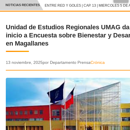
NOTICIAS RECIENTES
ENTRE RED Y GOLES | CAP. 13 | MIERCOLES 5 DE 
CRÓNICA
Unidad de Estudios Regionales UMAG da
✕
DEPORTES
inicio a Encuesta sobre Bienestar y Desar
ENTRETENIMIENTO Y CULTURA
en Magallanes
POLICIAL
13 noviembre, 2025
por Departamento Prensa
Crónica
POLÍTICA
AUDIOS
VIDEOS
GALERIA DE FOTOS
APP MÓVIL