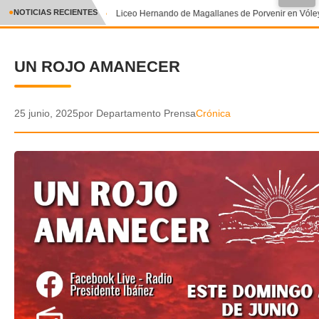
●
NOTICIAS RECIENTES
Liceo Hernando de Magallanes de Porvenir en Vóley
CRÓNICA
UN ROJO AMANECER
✕
DEPORTES
ENTRETENIMIENTO Y CULTURA
25 junio, 2025
por Departamento Prensa
Crónica
POLICIAL
POLÍTICA
AUDIOS
VIDEOS
GALERIA DE FOTOS
APP MÓVIL