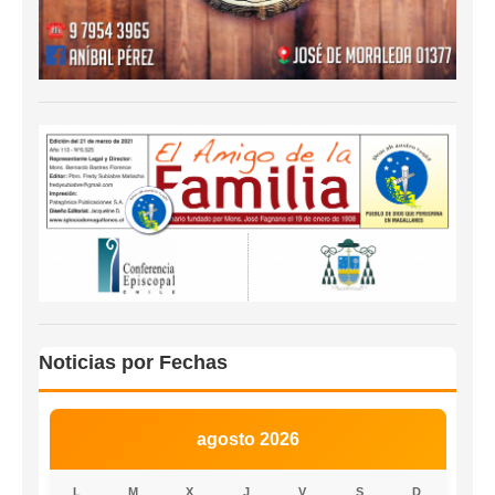
Noticias por Fechas
agosto 2026
L
M
X
J
V
S
D