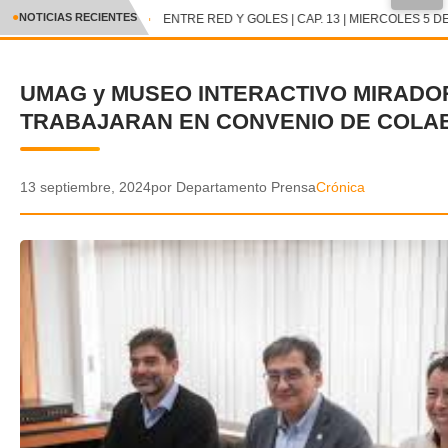
●
NOTICIAS RECIENTES
ENTRE RED Y GOLES | CAP. 13 | MIERCOLES 5 DE
CRÓNICA
UMAG y MUSEO INTERACTIVO MIRADO
✕
DEPORTES
TRABAJARAN EN CONVENIO DE COLA
ENTRETENIMIENTO Y CULTURA
POLICIAL
13 septiembre, 2024
por Departamento Prensa
Crónica
POLÍTICA
AUDIOS
VIDEOS
GALERIA DE FOTOS
APP MÓVIL