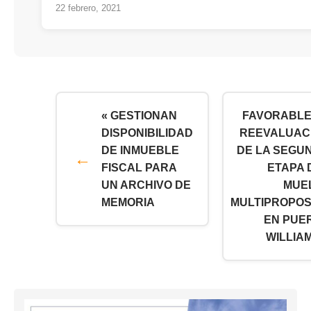
22 febrero, 2021
« GESTIONAN
FAVORABLE
DISPONIBILIDAD
REEVALUAC
DE INMUEBLE
DE LA SEGU
FISCAL PARA
ETAPA 
UN ARCHIVO DE
MUE
MEMORIA
MULTIPROPOS
EN PUE
WILLIAM