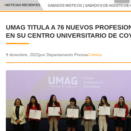
●
NOTICIAS RECIENTES
SABADOS MISTICOS | SABADO 8 DE AGOSTO DE A
CRÓNICA
UMAG TITULA A 76 NUEVOS PROFESIO
✕
DEPORTES
EN SU CENTRO UNIVERSITARIO DE CO
ENTRETENIMIENTO Y CULTURA
POLICIAL
9 diciembre, 2022
por Departamento Prensa
Crónica
POLÍTICA
AUDIOS
VIDEOS
GALERIA DE FOTOS
APP MÓVIL