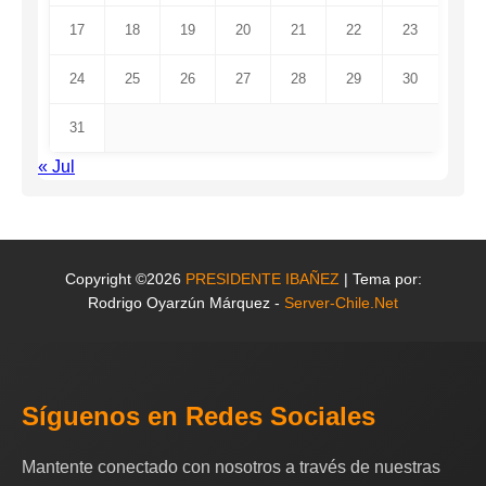
17
18
19
20
21
22
23
24
25
26
27
28
29
30
31
« Jul
Copyright ©2026
PRESIDENTE IBAÑEZ
| Tema por:
Rodrigo Oyarzún Márquez -
Server-Chile.Net
Síguenos en Redes Sociales
Mantente conectado con nosotros a través de nuestras