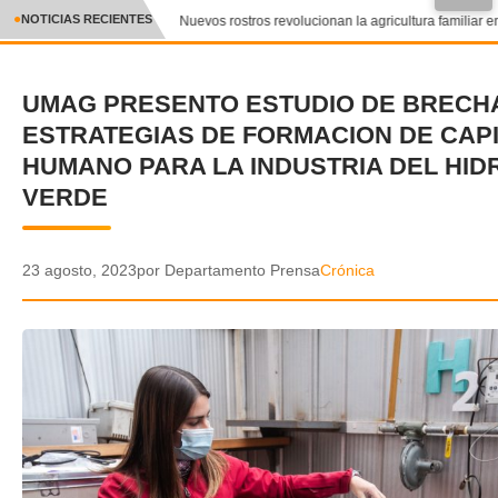
NOTICIAS RECIENTES
Nuevos rostros revolucionan la agricultura familiar en
CRÓNICA
UMAG PRESENTO ESTUDIO DE BRECH
✕
DEPORTES
ESTRATEGIAS DE FORMACION DE CAP
ENTRETENIMIENTO Y CULTURA
HUMANO PARA LA INDUSTRIA DEL HI
VERDE
POLICIAL
POLÍTICA
23 agosto, 2023
por Departamento Prensa
Crónica
AUDIOS
VIDEOS
GALERIA DE FOTOS
APP MÓVIL