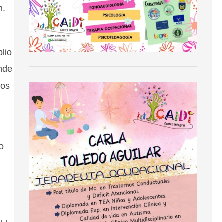
n.
lio
onde
mos
io