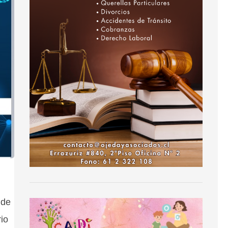
 de
io