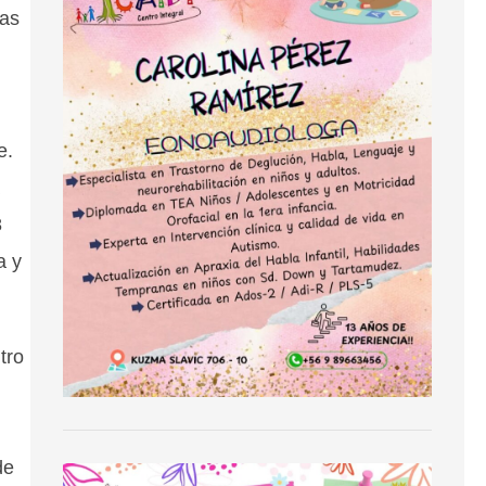
las
re.
8
a y
tro
de