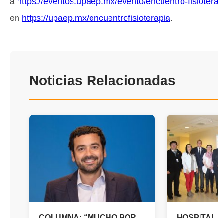
a
https://eventos.upaep.mx/evento/encuentro-fisioter
en
https://upaep.mx/encuentrofisioterapia
.
Noticias Relacionadas
COLUMNA: “MUCHO POR
HOSPITAL 