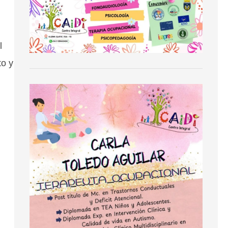
l
to y