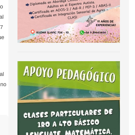
to
al
17
ue
al
 no