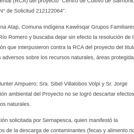
biental (RCA) del proyecto “Centro de Cultivo de Salmóni
° de Solicitud 212122064”.
gena Atap, Comuna Indígena Kawésqar Grupos Familiare
o Romero y buscaba dejar sin efecto la resolución de l
n que interpusieron contra la RCA del proyecto del titul
s adversos sobre los recursos naturales, áreas protegida
unter Ampuero; Sra. Sibel Villalobos Volpi y Sr. Jorge
ón ambiental del Proyecto no se logró descartar efecto
rsos naturales.
mación solicitada por Sernapesca, quien manifestó la
os de la descarga de contaminantes (fecas y alimento n