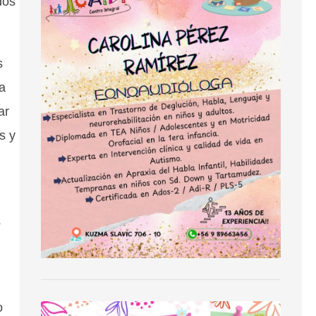
dos
s
a
ar
s y
s
o