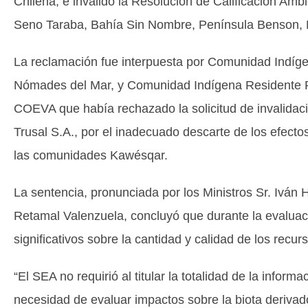
Chilena, e invalidó la Resolución de Calificación Am
Seno Taraba, Bahía Sin Nombre, Península Benson, N
La reclamación fue interpuesta por Comunidad Indí
Nómades del Mar, y Comunidad Indígena Residente Rí
COEVA que había rechazado la solicitud de invalidació
Trusal S.A., por el inadecuado descarte de los efecto
las comunidades Kawésqar.
La sentencia, pronunciada por los Ministros Sr. Iván H
Retamal Valenzuela, concluyó que durante la evaluaci
significativos sobre la cantidad y calidad de los recu
“El SEA no requirió al titular la totalidad de la infor
necesidad de evaluar impactos sobre la biota derivad