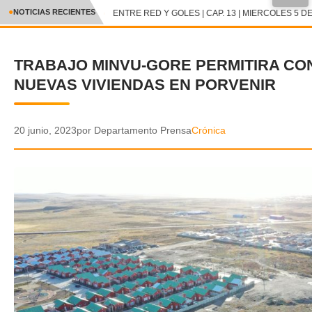
●
NOTICIAS RECIENTES
ENTRE RED Y GOLES | CAP. 13 | MIERCOLES 5 DE
CRÓNICA
TRABAJO MINVU-GORE PERMITIRA CON
✕
DEPORTES
NUEVAS VIVIENDAS EN PORVENIR
ENTRETENIMIENTO Y CULTURA
POLICIAL
20 junio, 2023
por Departamento Prensa
Crónica
POLÍTICA
AUDIOS
VIDEOS
GALERIA DE FOTOS
APP MÓVIL