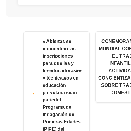
« Abiertas se
CONEMORAN
encuentran las
MUNDIAL CO
inscripciones
EL TRA
para que las y
INFANTI
loseducadoras/es
ACTIVID
y técnicas/os en
CONCIENTIZA
educación
SOBRE TRA
parvularia sean
DOMESTI
partedel
Programa de
Indagación de
Primeras Edades
(PIPE) del