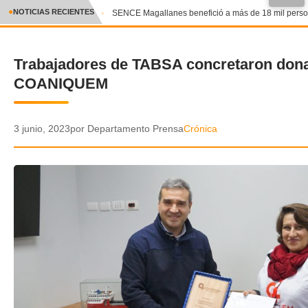
●
NOTICIAS RECIENTES
SENCE Magallanes benefició a más de 18 mil person
CRÓNICA
Trabajadores de TABSA concretaron dona
✕
DEPORTES
COANIQUEM
ENTRETENIMIENTO Y CULTURA
POLICIAL
3 junio, 2023
por Departamento Prensa
Crónica
POLÍTICA
AUDIOS
VIDEOS
GALERIA DE FOTOS
APP MÓVIL