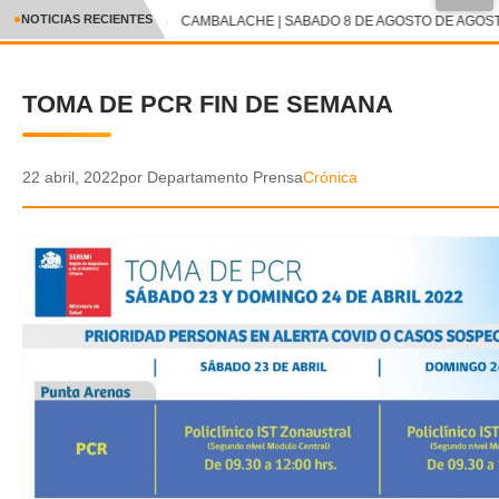
●
NOTICIAS RECIENTES
CAMBALACHE | SABADO 8 DE AGOSTO DE AGOSTO
CRÓNICA
TOMA DE PCR FIN DE SEMANA
✕
DEPORTES
ENTRETENIMIENTO Y CULTURA
22 abril, 2022
por Departamento Prensa
Crónica
POLICIAL
POLÍTICA
AUDIOS
VIDEOS
GALERIA DE FOTOS
APP MÓVIL