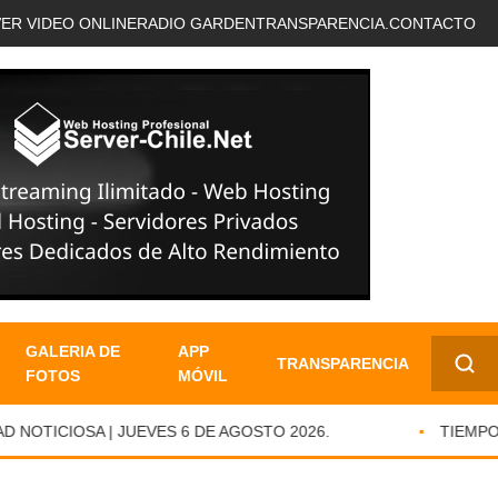
VER VIDEO ONLINE
RADIO GARDEN
TRANSPARENCIA.
CONTACTO
GALERIA DE
APP
TRANSPARENCIA
FOTOS
MÓVIL
✕
OTICIOSA | JUEVES 6 DE AGOSTO 2026.
TIEMPO DE 