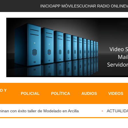
INICIO
APP MÓVIL
ESCUCHAR RADIO ONLINE
O Y
POLICIAL
POLÍTICA
AUDIOS
VIDEOS
 con éxito taller de Modelado en Arcilla
ACTUALIDAD N