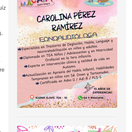
uíz
l-
,
re
e