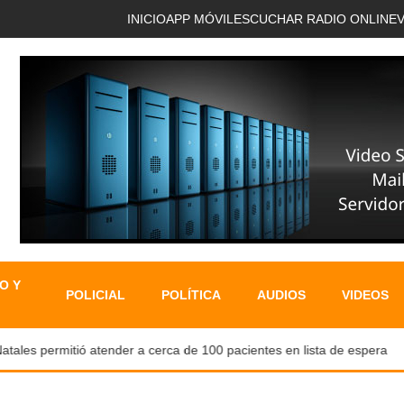
INICIO
APP MÓVIL
ESCUCHAR RADIO ONLINE
O Y
POLICIAL
POLÍTICA
AUDIOS
VIDEOS
es permitió atender a cerca de 100 pacientes en lista de espera