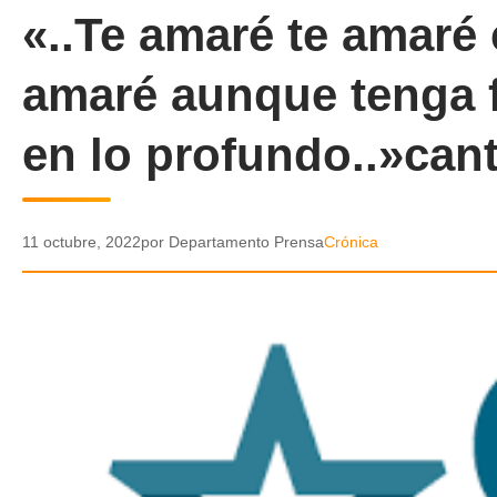
«..Te amaré te amaré
amaré aunque tenga f
en lo profundo..»can
11 octubre, 2022
por Departamento Prensa
Crónica