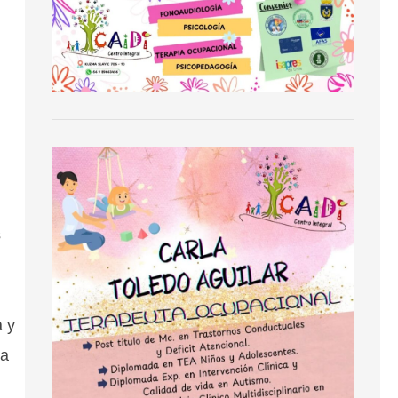
s
a y
la