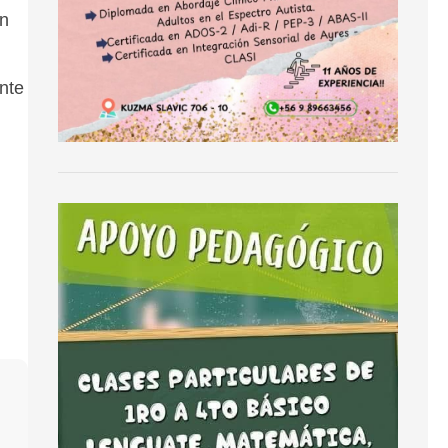
ón
nte