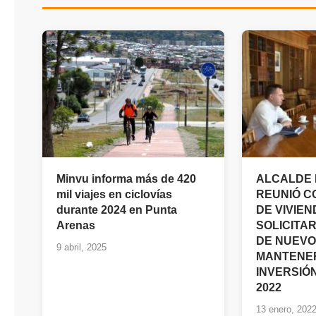
Minvu informa más de 420
ALCALDE 
mil viajes en ciclovías
REUNIÓ C
durante 2024 en Punta
DE VIVIE
Arenas
SOLICITA
DE NUEVO
9 abril, 2025
MANTENER
INVERSIÓ
2022
13 enero, 202