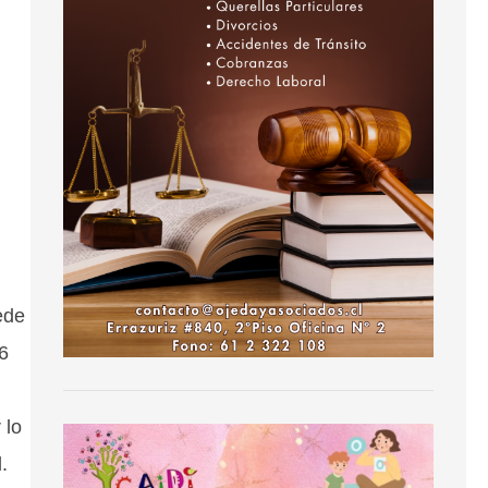
ede
6
 lo
.