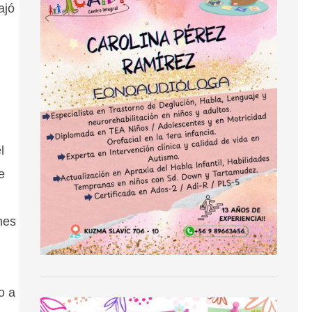
ajó
l
e
nes
o a