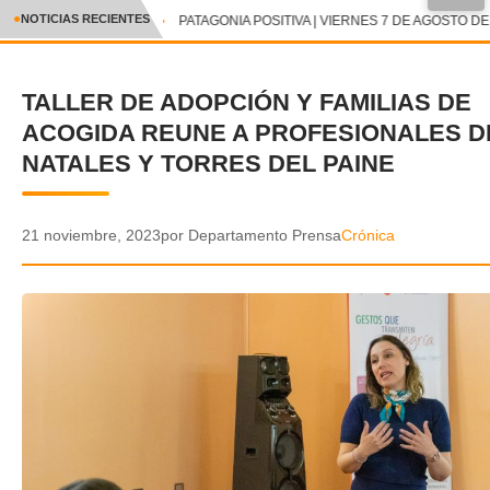
●
NOTICIAS RECIENTES
PATAGONIA POSITIVA | VIERNES 7 DE AGOSTO DE 
CRÓNICA
TALLER DE ADOPCIÓN Y FAMILIAS DE
✕
DEPORTES
ACOGIDA REUNE A PROFESIONALES D
ENTRETENIMIENTO Y CULTURA
NATALES Y TORRES DEL PAINE
POLICIAL
21 noviembre, 2023
por Departamento Prensa
Crónica
POLÍTICA
AUDIOS
VIDEOS
GALERIA DE FOTOS
APP MÓVIL