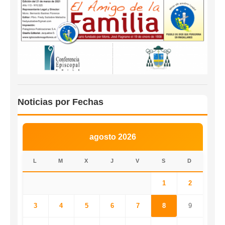
Noticias por Fechas
agosto 2026
L
M
X
J
V
S
D
1
2
3
4
5
6
7
8
9