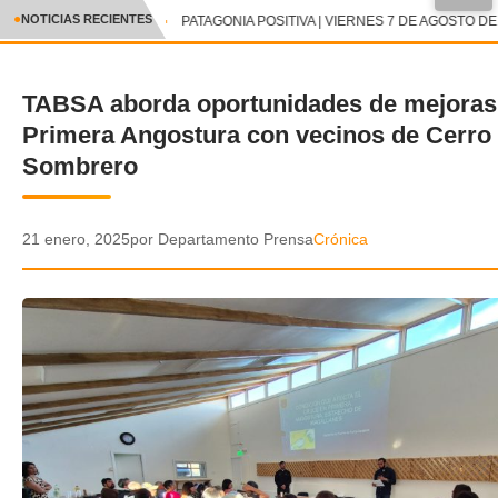
●
NOTICIAS RECIENTES
PATAGONIA POSITIVA | VIERNES 7 DE AGOSTO DE 
CRÓNICA
TABSA aborda oportunidades de mejoras
✕
DEPORTES
Primera Angostura con vecinos de Cerro
ENTRETENIMIENTO Y CULTURA
Sombrero
POLICIAL
21 enero, 2025
por Departamento Prensa
Crónica
POLÍTICA
AUDIOS
VIDEOS
GALERIA DE FOTOS
APP MÓVIL