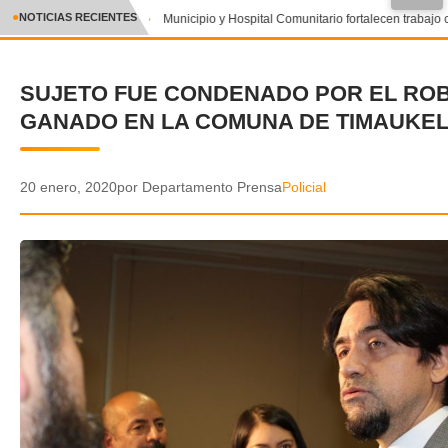
●
NOTICIAS RECIENTES
Municipio y Hospital Comunitario fortalecen trabajo 
CRÓNICA
SUJETO FUE CONDENADO POR EL RO
✕
DEPORTES
GANADO EN LA COMUNA DE TIMAUKE
ENTRETENIMIENTO Y CULTURA
POLICIAL
20 enero, 2020
por Departamento Prensa
Policial
POLÍTICA
AUDIOS
VIDEOS
GALERIA DE FOTOS
APP MÓVIL