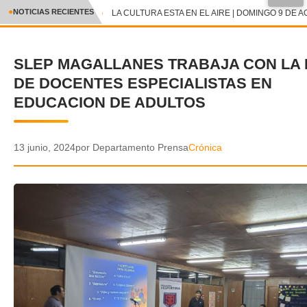
●
NOTICIAS RECIENTES
LA CULTURA ESTA EN EL AIRE | DOMINGO 9 DE A
CRÓNICA
SLEP MAGALLANES TRABAJA CON LA
✕
DEPORTES
DE DOCENTES ESPECIALISTAS EN
ENTRETENIMIENTO Y CULTURA
EDUCACION DE ADULTOS
POLICIAL
13 junio, 2024
por Departamento Prensa
Crónica
POLÍTICA
AUDIOS
VIDEOS
GALERIA DE FOTOS
APP MÓVIL