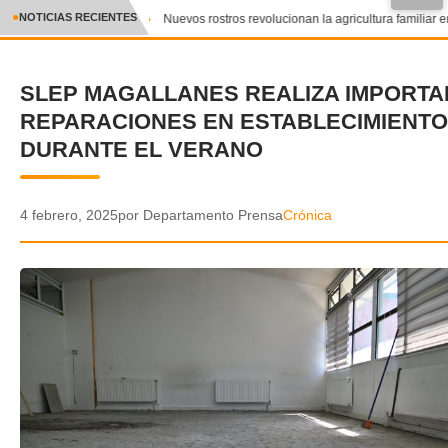
●
NOTICIAS RECIENTES
Nuevos rostros revolucionan la agricultura familiar en
CRÓNICA
SLEP MAGALLANES REALIZA IMPORTA
✕
DEPORTES
REPARACIONES EN ESTABLECIMIENT
ENTRETENIMIENTO Y CULTURA
DURANTE EL VERANO
POLICIAL
4 febrero, 2025
por Departamento Prensa
Crónica
POLÍTICA
AUDIOS
VIDEOS
GALERIA DE FOTOS
APP MÓVIL