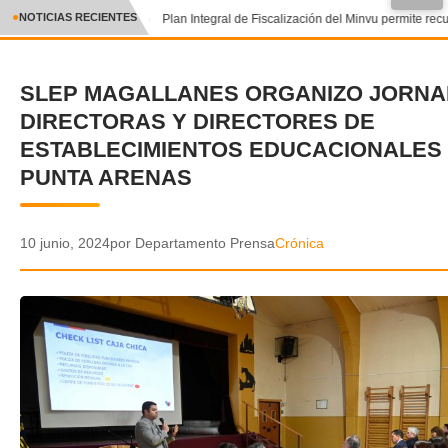
●
NOTICIAS RECIENTES
Plan Integral de Fiscalización del Minvu permite recu
CRÓNICA
SLEP MAGALLANES ORGANIZO JORNA
✕
DEPORTES
DIRECTORAS Y DIRECTORES DE
ENTRETENIMIENTO Y CULTURA
ESTABLECIMIENTOS EDUCACIONALES
PUNTA ARENAS
POLICIAL
POLÍTICA
10 junio, 2024
por Departamento Prensa
Crónica
AUDIOS
VIDEOS
GALERIA DE FOTOS
APP MÓVIL