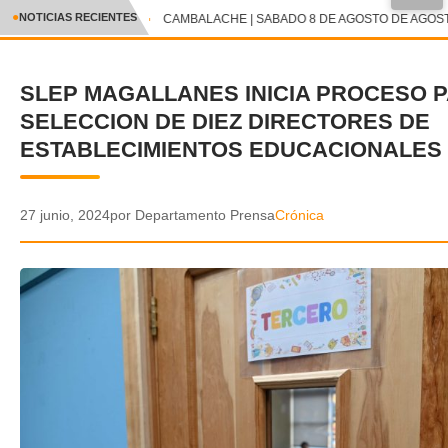
●
NOTICIAS RECIENTES
CAMBALACHE | SABADO 8 DE AGOSTO DE AGOSTO
CRÓNICA
SLEP MAGALLANES INICIA PROCESO 
✕
DEPORTES
SELECCION DE DIEZ DIRECTORES DE
ENTRETENIMIENTO Y CULTURA
ESTABLECIMIENTOS EDUCACIONALES
POLICIAL
27 junio, 2024
por Departamento Prensa
Crónica
POLÍTICA
AUDIOS
VIDEOS
GALERIA DE FOTOS
APP MÓVIL