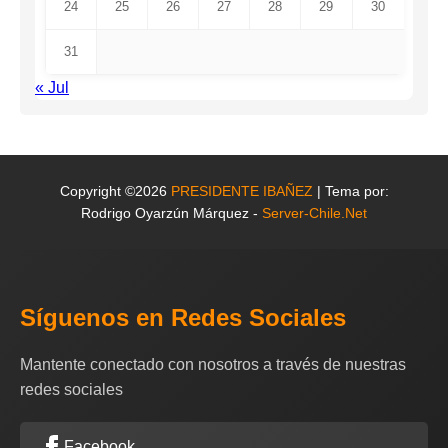
24
25
26
27
28
29
30
31
« Jul
Copyright ©2026
PRESIDENTE IBAÑEZ
| Tema por:
Rodrigo Oyarzún Márquez -
Server-Chile.Net
Síguenos en Redes Sociales
Mantente conectado con nosotros a través de nuestras
redes sociales
Facebook