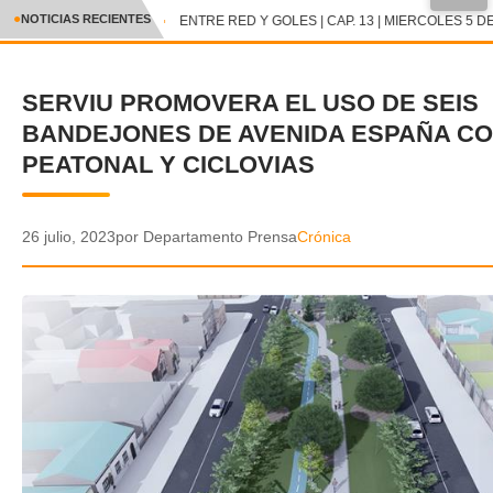
●
NOTICIAS RECIENTES
ENTRE RED Y GOLES | CAP. 13 | MIERCOLES 5 DE
CRÓNICA
SERVIU PROMOVERA EL USO DE SEIS
✕
DEPORTES
BANDEJONES DE AVENIDA ESPAÑA C
ENTRETENIMIENTO Y CULTURA
PEATONAL Y CICLOVIAS
POLICIAL
26 julio, 2023
por Departamento Prensa
Crónica
POLÍTICA
AUDIOS
VIDEOS
GALERIA DE FOTOS
APP MÓVIL