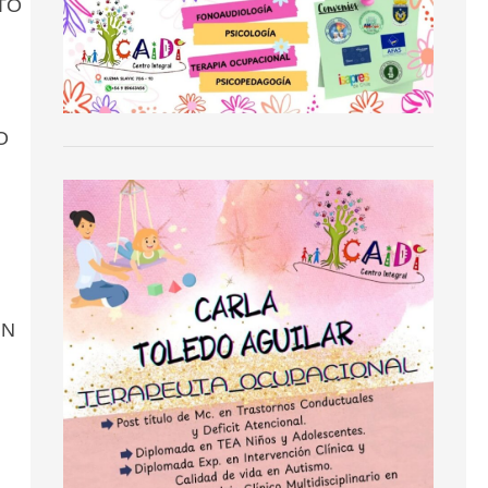
VTO
O
IN