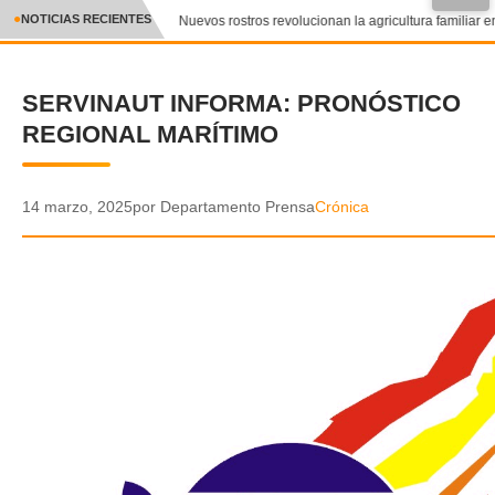
NOTICIAS RECIENTES
Nuevos rostros revolucionan la agricultura familiar en
CRÓNICA
SERVINAUT INFORMA: PRONÓSTICO
✕
DEPORTES
REGIONAL MARÍTIMO
ENTRETENIMIENTO Y CULTURA
POLICIAL
14 marzo, 2025
por Departamento Prensa
Crónica
POLÍTICA
AUDIOS
VIDEOS
GALERIA DE FOTOS
APP MÓVIL