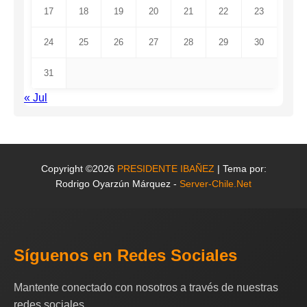
17
18
19
20
21
22
23
24
25
26
27
28
29
30
31
« Jul
Copyright ©2026
PRESIDENTE IBAÑEZ
| Tema por:
Rodrigo Oyarzún Márquez -
Server-Chile.Net
Síguenos en Redes Sociales
Mantente conectado con nosotros a través de nuestras
redes sociales