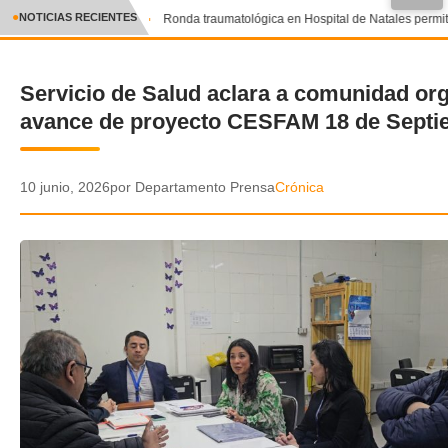
●
NOTICIAS RECIENTES
Ronda traumatológica en Hospital de Natales permitió
CRÓNICA
Servicio de Salud aclara a comunidad or
✕
DEPORTES
avance de proyecto CESFAM 18 de Septi
ENTRETENIMIENTO Y CULTURA
POLICIAL
10 junio, 2026
por Departamento Prensa
Crónica
POLÍTICA
AUDIOS
VIDEOS
GALERIA DE FOTOS
APP MÓVIL