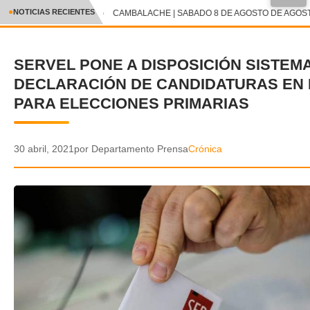
●
NOTICIAS RECIENTES
CAMBALACHE | SABADO 8 DE AGOSTO DE AGOSTO
CRÓNICA
SERVEL PONE A DISPOSICIÓN SISTEM
✕
DEPORTES
DECLARACIÓN DE CANDIDATURAS EN 
ENTRETENIMIENTO Y CULTURA
PARA ELECCIONES PRIMARIAS
POLICIAL
30 abril, 2021
por Departamento Prensa
Crónica
POLÍTICA
AUDIOS
VIDEOS
GALERIA DE FOTOS
APP MÓVIL