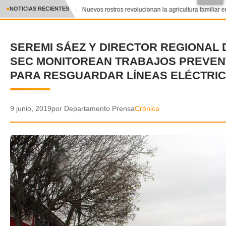
●
NOTICIAS RECIENTES
Nuevos rostros revolucionan la agricultura familiar en
CRÓNICA
SEREMI SÁEZ Y DIRECTOR REGIONAL 
✕
DEPORTES
SEC MONITOREAN TRABAJOS PREVEN
ENTRETENIMIENTO Y CULTURA
PARA RESGUARDAR LÍNEAS ELÉCTRI
POLICIAL
9 junio, 2019
por Departamento Prensa
Crónica
POLÍTICA
AUDIOS
VIDEOS
GALERIA DE FOTOS
APP MÓVIL