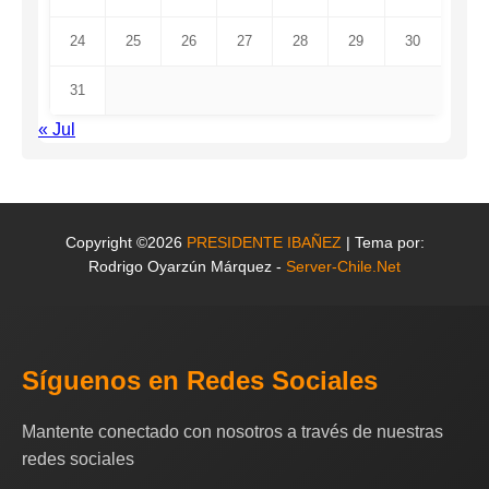
24
25
26
27
28
29
30
31
« Jul
Copyright ©2026
PRESIDENTE IBAÑEZ
| Tema por:
Rodrigo Oyarzún Márquez -
Server-Chile.Net
Síguenos en Redes Sociales
Mantente conectado con nosotros a través de nuestras
redes sociales