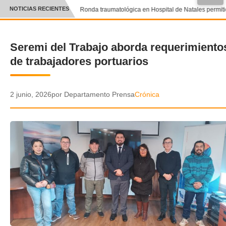
●
NOTICIAS RECIENTES
Ronda traumatológica en Hospital de Natales permitió 
CRÓNICA
Seremi del Trabajo aborda requerimiento
✕
DEPORTES
de trabajadores portuarios
ENTRETENIMIENTO Y CULTURA
POLICIAL
2 junio, 2026
por Departamento Prensa
Crónica
POLÍTICA
AUDIOS
VIDEOS
GALERIA DE FOTOS
APP MÓVIL