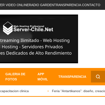
VER VIDEO ONLINE
RADIO GARDEN
TRANSPARENCIA.
CONTACTO
GALERIA DE
APP
TRANSPARENCIA
FOTOS
MÓVIL
✕
itacion clinica
Feria “Antartikanos”: diseño, creacione