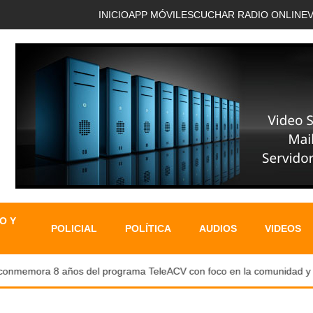
INICIO
APP MÓVIL
ESCUCHAR RADIO ONLINE
O Y
POLICIAL
POLÍTICA
AUDIOS
VIDEOS
emora 8 años del programa TeleACV con foco en la comunidad y capac