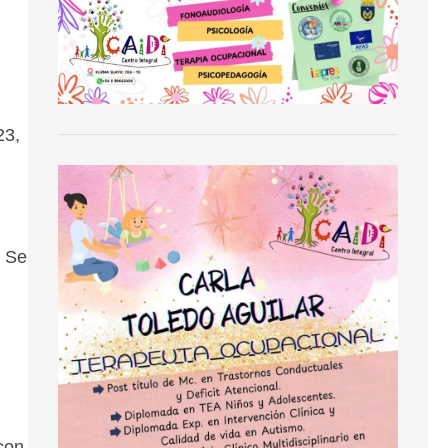
23,
. Se
con