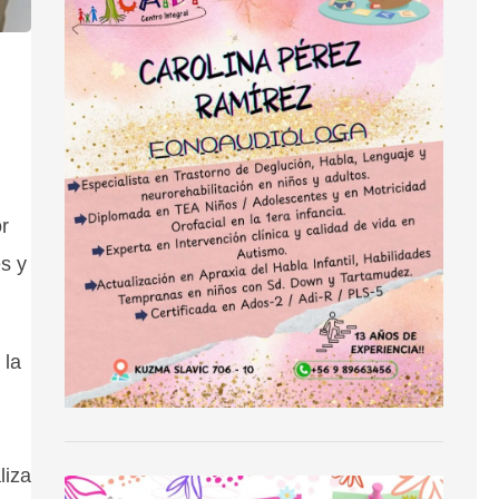
r
s y
 la
.
liza