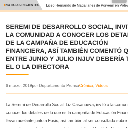
NOTICIAS RECIENTES
Liceo Hernando de Magallanes de Porvenir en Vóley 
CRÓNICA
SEREMI DE DESARROLLO SOCIAL, INVI
✕
DEPORTES
LA COMUNIDAD A CONOCER LOS DETA
ENTRETENIMIENTO Y CULTURA
DE LA CAMPAÑA DE EDUCACIÓN
FINANCIERA, ASÍ TAMBIÉN COMENTÓ 
POLICIAL
ENTRE JUNIO Y JULIO INJUV DEBERÍA
EL O LA DIRECTORA
POLÍTICA
AUDIOS
6 marzo, 2019
por Departamento Prensa
Crónica
,
Videos
VIDEOS
La Seremi de Desarrollo Social, Liz Casanueva, invitó a la comun
GALERIA DE FOTOS
conocer los detalles de lo que es la campaña de Educación Finan
llevan adelante junto a Fosis, así también al ser consultada sobr
APP MÓVIL