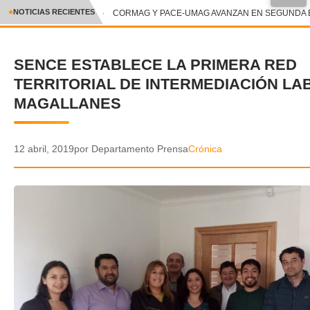
●
NOTICIAS RECIENTES
CORMAG Y PACE-UMAG AVANZAN EN SEGUNDA ET
CRÓNICA
SENCE ESTABLECE LA PRIMERA RED
✕
DEPORTES
TERRITORIAL DE INTERMEDIACIÓN LA
ENTRETENIMIENTO Y CULTURA
MAGALLANES
POLICIAL
12 abril, 2019
por Departamento Prensa
Crónica
POLÍTICA
AUDIOS
VIDEOS
GALERIA DE FOTOS
APP MÓVIL