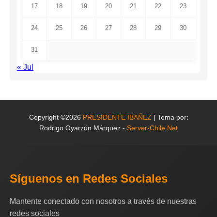
17
18
19
20
21
22
23
24
25
26
27
28
29
30
31
« Jul
Copyright ©2026
PRESIDENTE IBAÑEZ
| Tema por:
Rodrigo Oyarzún Márquez -
Server-Chile.Net
Síguenos en Redes Sociales
Mantente conectado con nosotros a través de nuestras
redes sociales