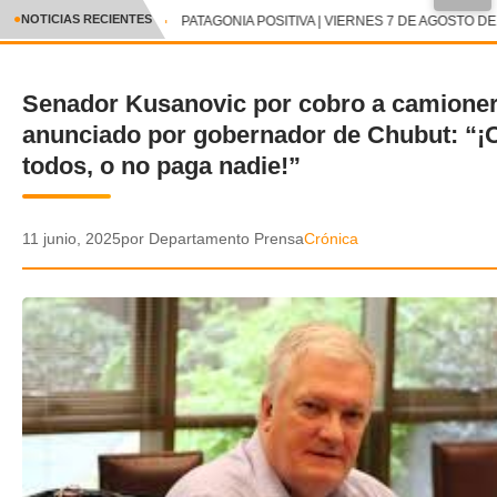
●
NOTICIAS RECIENTES
PATAGONIA POSITIVA | VIERNES 7 DE AGOSTO DE 
CRÓNICA
Senador Kusanovic por cobro a camione
✕
DEPORTES
anunciado por gobernador de Chubut: “¡
ENTRETENIMIENTO Y CULTURA
todos, o no paga nadie!”
POLICIAL
11 junio, 2025
por Departamento Prensa
Crónica
POLÍTICA
AUDIOS
VIDEOS
GALERIA DE FOTOS
APP MÓVIL