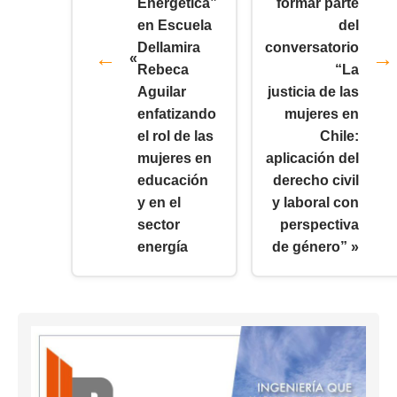
Energética”
formar parte
en Escuela
del
Dellamira
conversatorio
«
Rebeca
“La
Aguilar
justicia de las
enfatizando
mujeres en
el rol de las
Chile:
mujeres en
aplicación del
educación
derecho civil
y en el
y laboral con
sector
perspectiva
energía
de género” »