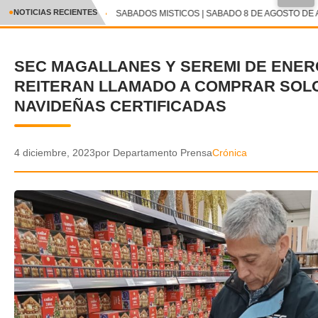
●
NOTICIAS RECIENTES
SABADOS MISTICOS | SABADO 8 DE AGOSTO DE A
CRÓNICA
SEC MAGALLANES Y SEREMI DE ENER
✕
DEPORTES
REITERAN LLAMADO A COMPRAR SOL
ENTRETENIMIENTO Y CULTURA
NAVIDEÑAS CERTIFICADAS
POLICIAL
4 diciembre, 2023
por Departamento Prensa
Crónica
POLÍTICA
AUDIOS
VIDEOS
GALERIA DE FOTOS
APP MÓVIL