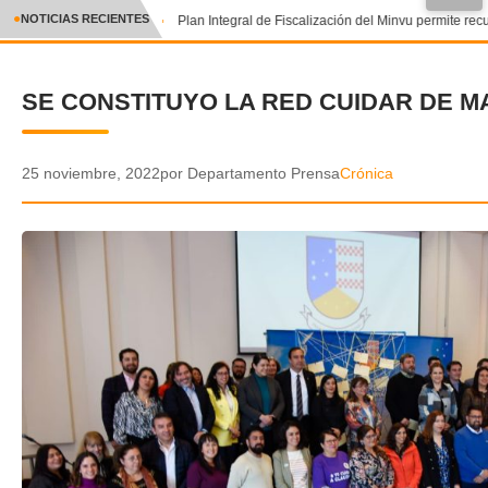
●
NOTICIAS RECIENTES
Plan Integral de Fiscalización del Minvu permite recu
CRÓNICA
SE CONSTITUYO LA RED CUIDAR DE 
✕
DEPORTES
ENTRETENIMIENTO Y CULTURA
25 noviembre, 2022
por Departamento Prensa
Crónica
POLICIAL
POLÍTICA
AUDIOS
VIDEOS
GALERIA DE FOTOS
APP MÓVIL