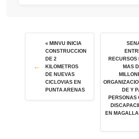
« MINVU INICIA
SEN
CONSTRUCCION
ENTR
DE 2
RECURSOS 
KILOMETROS
MAS D
DE NUEVAS
MILLON
CICLOVIAS EN
ORGANIZACI
PUNTA ARENAS
DE Y 
PERSONAS 
DISCAPAC
EN MAGALL