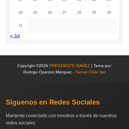
24
25
26
27
28
29
30
31
« Jul
Copyright ©2026
PRESIDENTE IBAÑEZ
| Tema por:
Rodrigo Oyarzún Márquez -
Server-Chile.Net
Síguenos en Redes Sociales
Mantente conectado con nosotros a través de nuestras
redes sociales