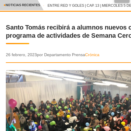
●
NOTICIAS RECIENTES
ENTRE RED Y GOLES | CAP. 13 | MIERCOLES 5 DE
CRÓNICA
Santo Tomás recibirá a alumnos nuevos 
✕
DEPORTES
programa de actividades de Semana Cer
ENTRETENIMIENTO Y CULTURA
POLICIAL
26 febrero, 2023
por Departamento Prensa
Crónica
POLÍTICA
AUDIOS
VIDEOS
GALERIA DE FOTOS
APP MÓVIL