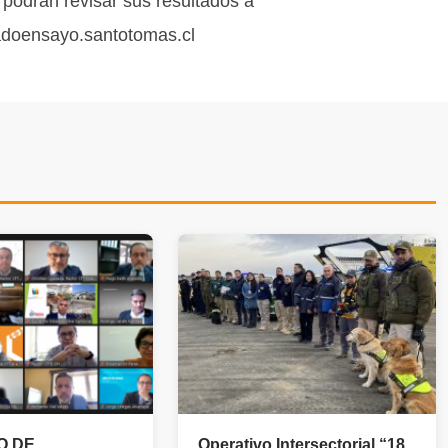
 podrán revisar sus resultados a
ltadoensayo.santotomas.cl
O DE
Operativo Intersectorial “18