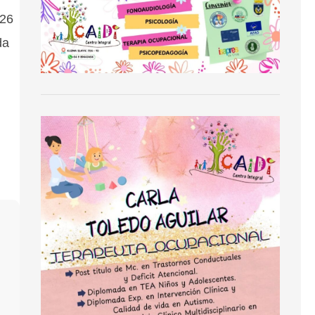
 26
da