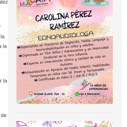
ález
r
 la
a la
r la
 de