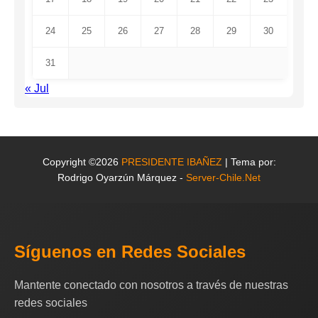
24
25
26
27
28
29
30
31
« Jul
Copyright ©2026
PRESIDENTE IBAÑEZ
| Tema por:
Rodrigo Oyarzún Márquez -
Server-Chile.Net
Síguenos en Redes Sociales
Mantente conectado con nosotros a través de nuestras
redes sociales