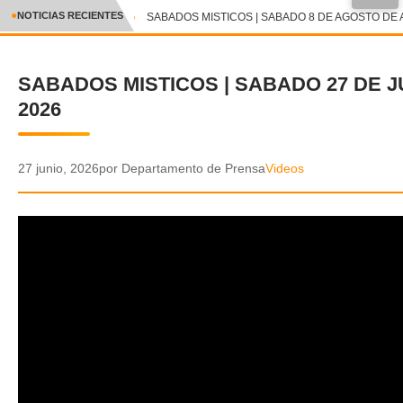
●
NOTICIAS RECIENTES
SABADOS MISTICOS | SABADO 8 DE AGOSTO DE A
CRÓNICA
SABADOS MISTICOS | SABADO 27 DE J
✕
DEPORTES
2026
ENTRETENIMIENTO Y CULTURA
POLICIAL
27 junio, 2026
por Departamento de Prensa
Videos
POLÍTICA
AUDIOS
VIDEOS
GALERIA DE FOTOS
APP MÓVIL