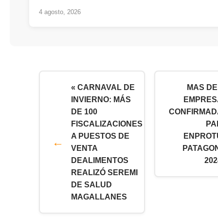
4 agosto, 2026
« CARNAVAL DE
MAS DE
INVIERNO: MÁS
EMPRES
DE 100
CONFIRMAD
FISCALIZACIONES
PA
A PUESTOS DE
ENPROT
VENTA
PATAGO
DEALIMENTOS
202
REALIZÓ SEREMI
DE SALUD
MAGALLANES