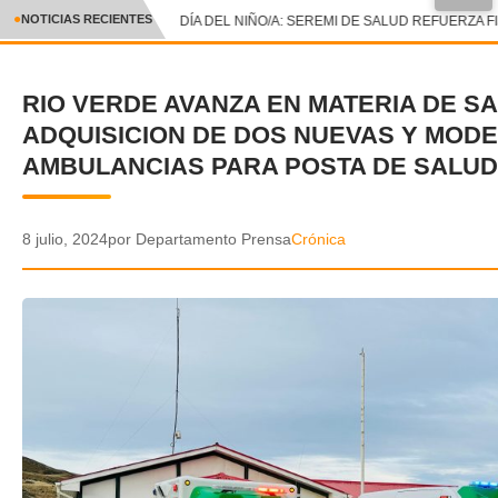
NOTICIAS RECIENTES
DÍA DEL NIÑO/A: SEREMI DE SALUD REFUERZA F
CRÓNICA
RIO VERDE AVANZA EN MATERIA DE S
✕
DEPORTES
ADQUISICION DE DOS NUEVAS Y MOD
ENTRETENIMIENTO Y CULTURA
AMBULANCIAS PARA POSTA DE SALU
POLICIAL
8 julio, 2024
por Departamento Prensa
Crónica
POLÍTICA
AUDIOS
VIDEOS
GALERIA DE FOTOS
APP MÓVIL